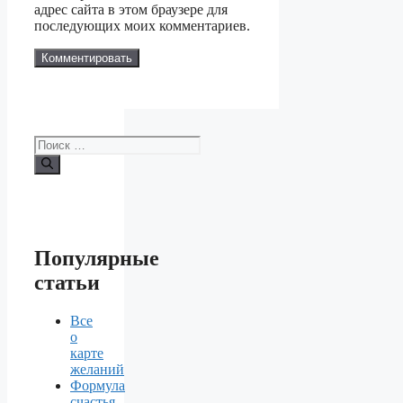
адрес сайта в этом браузере для
последующих моих комментариев.
Поиск:
Популярные
статьи
Все
о
карте
желаний
Формула
счастья