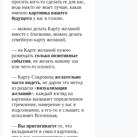
просить кого-то сделать ее для вас,
ведь никто не знает лучше, какая
именно
картинка вашего
будущего
у вас в голове,
— можно делать Карту желаний
вместе с близкими, можно делать
семейную карту желаний,
— на Карте желаний нужно
размещать
только позитивные
события
, не желать никому зла
или чего-то плохого,
— Карту Сокровищ
желательно
часто видеть
, не даром это метод
из раздела «
визуализация
желаний
», каждый взгляд на
картинки вызывает определенное
стремление, намерение у вас в
подсознании, а его-то и слышит, и
исполняет Вселенная,
—
Вы притягиваете
то, что
вкладываете в смысл картинок,
что у вас ассоциируется с ними,