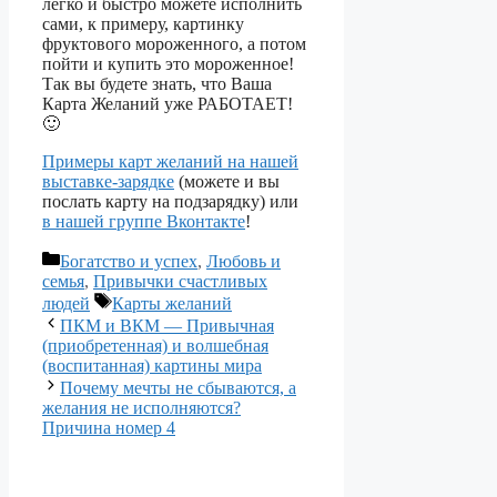
легко и быстро можете исполнить
сами, к примеру, картинку
фруктового мороженного, а потом
пойти и купить это мороженное!
Так вы будете знать, что Ваша
Карта Желаний уже РАБОТАЕТ!
🙂
Примеры карт желаний на нашей
выставке-зарядке
(можете и вы
послать карту на подзарядку) или
в нашей группе Вконтакте
!
Рубрики
Богатство и успех
,
Любовь и
семья
,
Привычки счастливых
Метки
людей
Карты желаний
Навигация
ПКМ и ВКМ — Привычная
записи
(приобретенная) и волшебная
(воспитанная) картины мира
Почему мечты не сбываются, а
желания не исполняются?
Причина номер 4