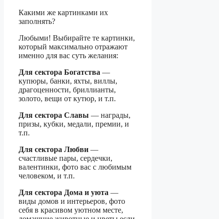
Какими же картинками их
заполнять?
Любыми! Выбирайте те картинки,
который максимально отражают
именно для вас суть желания:
Для сектора Богатства
—
купюры, банки, яхты, виллы,
драгоценности, бриллианты,
золото, вещи от кутюр, и т.п.
Для сектора Славы
— награды,
призы, кубки, медали, премии, и
т.п.
Для сектора Любви
—
счастливые пары, сердечки,
валентинки, фото вас с любимым
человеком, и т.п.
Для сектора Дома и уюта
—
виды домов и интерьеров, фото
себя в красивом уютном месте,
домашние животные и цветы если