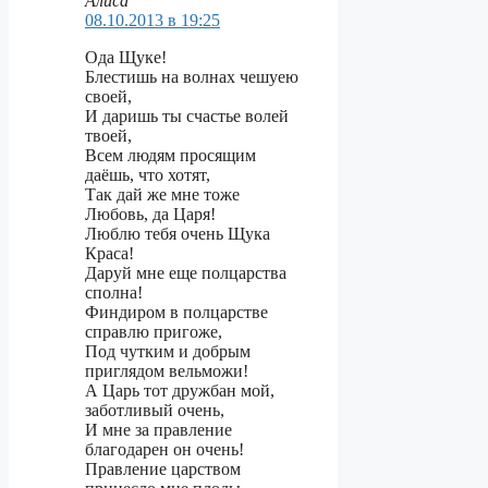
Алиса
08.10.2013 в 19:25
Ода Щуке!
Блестишь на волнах чешуею
своей,
И даришь ты счастье волей
твоей,
Всем людям просящим
даёшь, что хотят,
Так дай же мне тоже
Любовь, да Царя!
Люблю тебя очень Щука
Краса!
Даруй мне еще полцарства
сполна!
Финдиром в полцарстве
справлю пригоже,
Под чутким и добрым
приглядом вельможи!
А Царь тот дружбан мой,
заботливый очень,
И мне за правление
благодарен он очень!
Правление царством