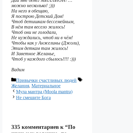
Дай мне денег МИЛЛИОН! …
можно несколько! ;)))
На него я обещаю,
Я построю Детский Дом!
Чтоб детишкам бессемейным,
В нём там весело жилось!
Чтоб они не голодали,
Не нуждались, чтоб ни в чём!
Чтобы как у Анжелины (Джоли),
Этим деткам там жилось!
И Заветное Желанье,
Чтоб у каждого сбылось!!!! :)))
Вадим
Рубрики
Метки
Привычки счастливых людей
Желания
,
Материальное
Навигация
Мула мантра (Moola mantra)
записи
Не смешите Бога
335 комментариев к “По