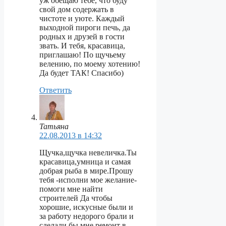
уж обещаю тебе, что буду
свой дом содержать в
чистоте и уюте. Каждый
выходной пироги печь, да
родных и друзей в гости
звать. И тебя, красавица,
приглашаю! По щучьему
велению, по моему хотению!
Да будет ТАК! Спасибо)
Ответить
Татьяна
22.08.2013 в 14:32
Щучка,щучка невеличка.Ты
красавица,умница и самая
добрая рыба в мире.Прошу
тебя -исполни мое желание-
помоги мне найти
строителей Да чтобы
хорошие, искусные были и
за работу недорого брали и
сделали бы мне ремонт в