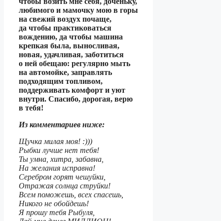
чтобы возить мне себя, доченьку,
любимого и мамочку мою в горы
на свежий воздух почаще,
да чтобы практиковаться
вождению, да чтобы машина
крепкая была, выносливая,
новая, удачливая, заботиться
о ней обещаю: регулярно мыть
на автомойке, заправлять
подходящим топливом,
поддерживать комфорт и уют
внутри. Спасибо, дорогая, верю
в тебя!
Из комментариев ниже:
Щучка милая моя! :)))
Рыбки лучше нет тебя!
Ты умна, хитра, забавна,
На желания исправна!
Серебром горят чешуйки,
Отражая солнца струйки!
Всем поможешь, всех спасешь,
Никого не обойдешь!
Я прошу тебя Рыбуля,