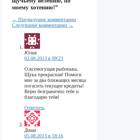
щучьему велению, по
моему хотению!”
Навигация
← Предыдущие комментарии
Следующие комментарии →
по
комментариям
Юлия
02.08.2013 в 09:23
О,всемогущая рыбонька,
Щука прекрасная! Помоги
мне за два ближащих месяца
погасить текущие кредиты!
Верю безгранично тебе и
благодарю тебя!
Ответить
Даша
05.08.2013 в 18:16