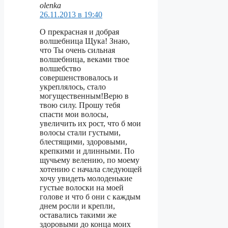
оlenka
26.11.2013 в 19:40
О прекрасная и добрая
волшебница Щука! Знаю,
что Ты очень сильная
волшебница, веками твое
волшебство
совершенствовалось и
укреплялось, стало
могущественным!Верю в
твою силу. Прошу тебя
спасти мои волосы,
увеличить их рост, что б мои
волосы стали густыми,
блестящими, здоровыми,
крепкими и длинными. По
щучьему велению, по моему
хотению с начала следующей
хочу увидеть молоденькие
густые волоски на моей
голове и что б они с каждым
днем росли и крепли,
оставались такими же
здоровыми до конца моих