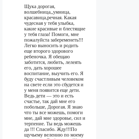
Щука дорогая,
волшебница,,умница,
красавица,речная. Какая
чудесная у тебя улыбка,
какие красивые и блестящие
у тебя глаза! Помоги, мне
пожалуйста забеременеть!!!
Легко выносить и родить
еще второго здорового
ребеночка. Я обещаю
заботится, любить, лелеять
его, дать хорошее
воспитание, выучить его. Я
буду счастливым человеком
на свете если это сбудется и
у меня появится еще дети.
Ведь дети — это и есть
счастье, так дай мне его
побольше, Дорогая. Я знаю
что ты все можешь, помоги
мне, дай мне здоровье, сил и
терпение. Ты ведь можешь
да !!! Спасибо. Жду!!!По
щучьему велению по моему