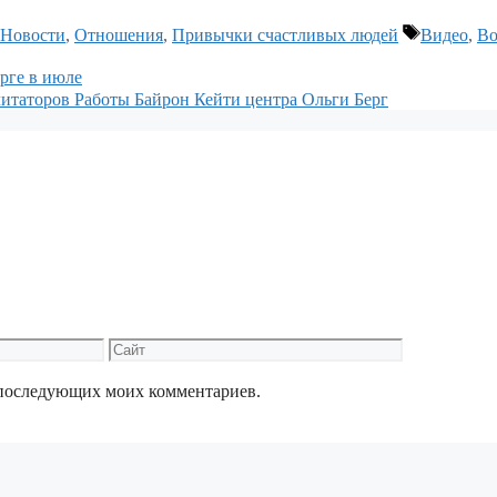
Метки
Новости
,
Отношения
,
Привычки счастливых людей
Видео
,
Во
рге в июле
итаторов Работы Байрон Кейти центра Ольги Берг
Сайт
ля последующих моих комментариев.