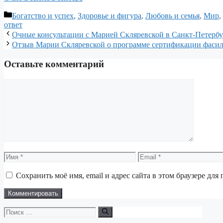
Рубрики
Богатство и успех
,
Здоровье и фигура
,
Любовь и семья
,
Мир
,
ответ
Навигация
Очные консультации с Марией Скляревской в Санкт-Петербу
записи
Отзыв Марии Скляревской о программе сертификации фасил
Оставьте комментарий
Комментарий
Имя
Email
Сохранить моё имя, email и адрес сайта в этом браузере д
Поиск: