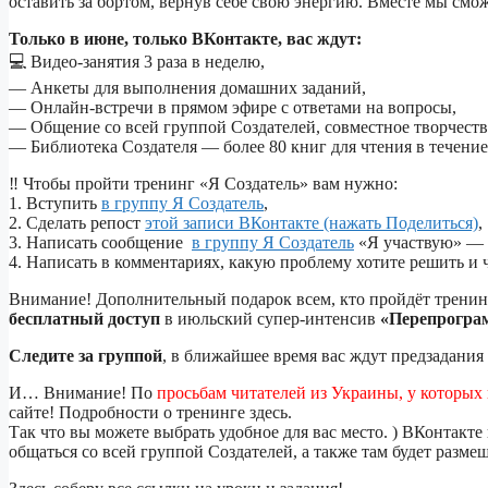
оставить за бортом, вернув себе свою энергию. Вместе мы смо
Только в июне, только ВКонтакте, вас ждут:
💻 Видео-занятия 3 раза в неделю,
— Анкеты для выполнения домашних заданий,
— Онлайн-встречи в прямом эфире с ответами на вопросы,
— Общение со всей группой Создателей, совместное творчество
— Библиотека Создателя — более 80 книг для чтения в течение
‼ Чтобы пройти тренинг «Я Создатель» вам нужно:
1. Вступить
в группу Я Создатель
,
2. Сделать репост
этой записи ВКонтакте (нажать Поделиться)
,
3. Написать сообщение
в группу Я Создатель
«Я участвую» — 
4. Написать в комментариях, какую проблему хотите решить и ч
Внимание! Дополнительный подарок всем, кто пройдёт тренин
бесплатный доступ
в июльский супер-интенсив
«Перепрограм
Следите за группой
, в ближайшее время вас ждут предзадания
И… Внимание! По
просьбам читателей из Украины, у которых 
сайте! Подробности о тренинге здесь.
Так что вы можете выбрать удобное для вас место. ) ВКонтакте 
общаться со всей группой Создателей, а также там будет разме