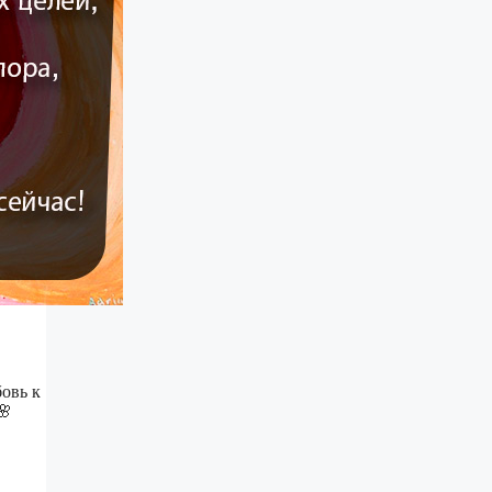
овь к
🌸