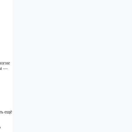
ногие
ом —
ть ещё
о