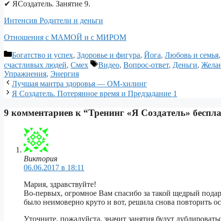
✔ ЯСоздатель. Занятие 9.
Интенсив Родители и деньги
Отношения с МАМОЙ и с МИРОМ
Рубрики
Богатство и успех
,
Здоровье и фигура
,
Йога
,
Любовь и семья
Метки
счастливых людей
,
Смех
Видео
,
Вопрос-ответ
,
Деньги
,
Жела
Упражнения
,
Энергия
Навигация
Лучшая мантра здоровья — ОМ-хилинг
записи
Я Создатель. Потерянное время и Предзадание 1
9 комментариев к “Тренинг «Я Создатель» беспла
Виктория
06.06.2017 в 18:11
Мария, здравствуйте!
Во-первых, огромное Вам спасибо за такой щедрый подаро
было неимоверно круто и вот, решила снова повторить осн
Уточните, пожалуйста, значит занятия будут дублироватьс