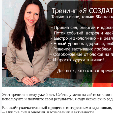
Этот тренинг я веду уже 5 лет. Сейчас у меня на сайте он стоит
используйте и получите свои результаты, я буду бесконечно ра
Вас ждёт
увлекательный процесс с интересными заданиями, 
➖ Прилив сил и энергии, вдохновения и активности,