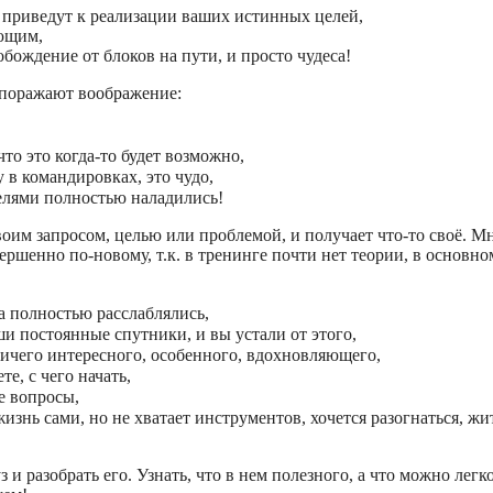
о приведут к реализации ваших истинных целей,
ающим,
бождение от блоков на пути, и просто чудеса!
 поражают воображение:
то это когда-то будет возможно,
 в командировках, это чудо,
елями полностью наладились!
воим запросом, целью или проблемой, и получает что-то своё. М
вершенно по-новому, т.к. в тренинге почти нет теории, в основн
а полностью расслаблялись,
 постоянные спутники, и вы устали от этого,
ничего интересного, особенного, вдохновляющего,
те, с чего начать,
е вопросы,
изнь сами, но не хватает инструментов, хочется разогнаться, жи
и разобрать его. Узнать, что в нем полезного, а что можно легк