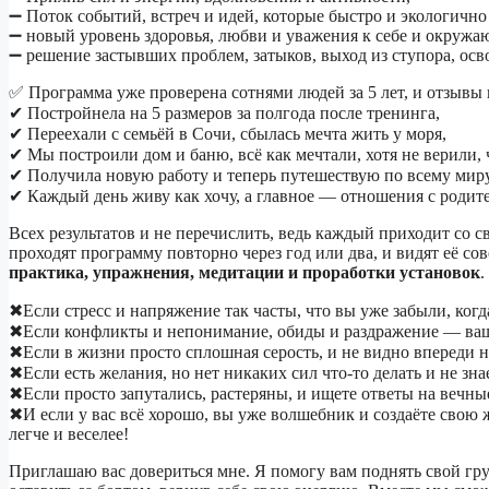
➖ Поток событий, встреч и идей, которые быстро и экологичн
➖ новый уровень здоровья, любви и уважения к себе и окруж
➖ решение застывших проблем, затыков, выход из ступора, осво
✅ Программа уже проверена сотнями людей за 5 лет, и отзывы
✔ Постройнела на 5 размеров за полгода после тренинга,
✔ Переехали с семьёй в Сочи, сбылась мечта жить у моря,
✔ Мы построили дом и баню, всё как мечтали, хотя не верили, ч
✔ Получила новую работу и теперь путешествую по всему миру
✔ Каждый день живу как хочу, а главное — отношения с родит
Всех результатов и не перечислить, ведь каждый приходит со с
проходят программу повторно через год или два, и видят её со
практика, упражнения, медитации и проработки установок
.
✖Если стресс и напряжение так часты, что вы уже забыли, когд
✖Если конфликты и непонимание, обиды и раздражение — ваши
✖Если в жизни просто сплошная серость, и не видно впереди 
✖Если есть желания, но нет никаких сил что-то делать и не знае
✖Если просто запутались, растеряны, и ищете ответы на вечны
✖И если у вас всё хорошо, вы уже волшебник и создаёте свою ж
легче и веселее!
Приглашаю вас довериться мне. Я помогу вам поднять свой груз 