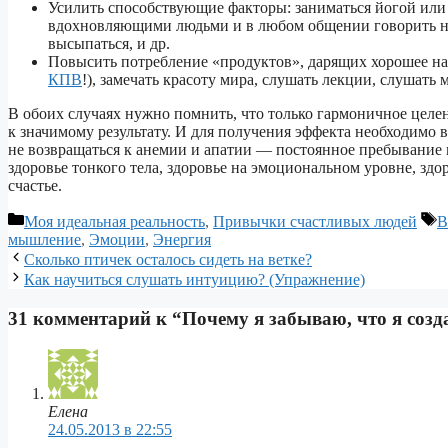
Усилить способствующие факторы: заниматься йогой или
вдохновляющими людьми и в любом общении говорить на
высыпаться, и др.
Повысить потребление «продуктов», дарящих хорошее на
КПВ
!), замечать красоту мира, слушать лекции, слушать м
В обоих случаях нужно помнить, что только гармоничное целе
к значимому результату. И для получения эффекта необходимо в
не возвращаться к анемии и апатии — постоянное пребывание в
здоровье тонкого тела, здоровье на эмоциональном уровне, здор
счастье.
Рубрики
М
Моя идеальная реальность
,
Привычки счастливых людей
В
мышление
,
Эмоции
,
Энергия
Навигация
Сколько птичек осталось сидеть на ветке?
записи
Как научиться слушать интуицию? (Упражнение)
31 комментарий к “Почему я забываю, что я созд
Елена
24.05.2013 в 22:55