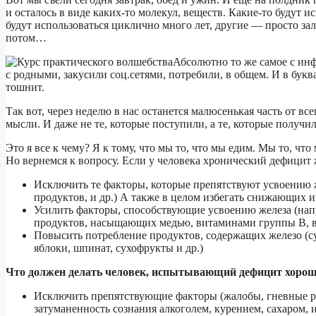
и осталось в виде каких-то молекул, веществ. Какие-то будут 
будут использоваться циклично много лет, другие — просто заляг
потом…
Абсолютно то же самое с ин
с родными, закусили соц.сетями, потребили, в общем. И в бук
тошнит.
Так вот, через неделю в нас останется малюсенькая часть от в
мысли. И даже не те, которые поступили, а те, которые получил
Это я все к чему? Я к тому, что мы то, что мы едим. Мы то, чт
Но вернемся к вопросу. Если у человека хронический дефицит ж
Исключить те факторы, которые препятствуют усвоению ж
продуктов, и др.) А также в целом избегать снижающих 
Усилить факторы, способствующие усвоению железа (нап
продуктов, насыщающих медью, витаминами группы В, ви
Повысить потребление продуктов, содержащих железо (су
яблоки, шпинат, сухофрукты и др.)
Что должен делать человек, испытывающий дефицит хорош
Исключить препятствующие факторы (жалобы, гневные р
затуманенность сознания алкоголем, курением, сахаром, и 