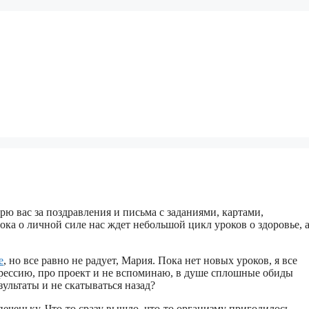
рю вас за поздравления и письма с заданиями, картами,
ока о личной силе нас ждет небольшой цикл уроков о здоровье, 
е
, но все равно не радует, Мария. Пока нет новых уроков, я все
епрессию, про проект и не вспоминаю, в душе сплошные обиды
зультаты и не скатываться назад?
еченьку. Что-то сразу вышло, что-то организму пригодилось