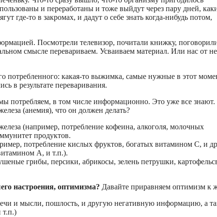
использованы и переработаны и тоже выйдут через пару дней, как
ут где-то в закромах, и дадут о себе знать когда-нибудь потом,
формацией. Посмотрели телевизор, почитали книжку, поговорил
вальном смысле перевариваем. Усваиваем материал. Или нас от н
сего потребленного: какая-то выжимка, самые нужные в этот моме
ись в результате переваривания.
о мы потребляем, в том числе информационно. Это уже все знают.
елеза (анемия), что он должен делать?
елеза (например, потребление кофеина, алкоголя, молочных
иммунитет продуктов.
ример, потребление кислых фруктов, богатых витамином С, и д
тамином А, и т.п.).
шеные грибы, персики, абрикосы, зелень петрушки, картофельс
его настроения, оптимизма?
Давайте приравняем оптимизм к ж
ечи и мысли, пошлость, и другую негативную информацию, а т
т.п.)