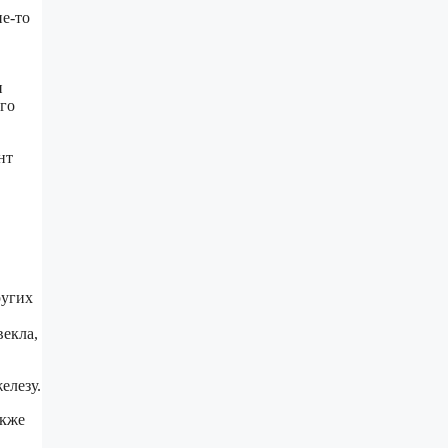
ие-то
и
его
нт
ругих
векла,
елезу.
акже