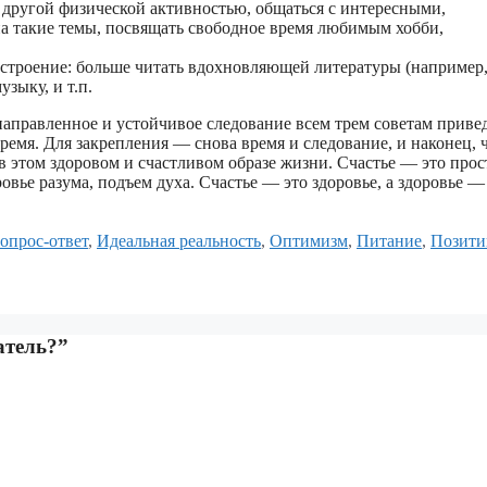
 другой физической активностью, общаться с интересными,
 такие темы, посвящать свободное время любимым хобби,
строение: больше читать вдохновляющей литературы (например
узыку, и т.п.
направленное и устойчивое следование всем трем советам приве
ремя. Для закрепления — снова время и следование, и наконец, 
 этом здоровом и счастливом образе жизни. Счастье — это прос
овье разума, подъем духа. Счастье — это здоровье, а здоровье —
етки
опрос-ответ
,
Идеальная реальность
,
Оптимизм
,
Питание
,
Позити
атель?”