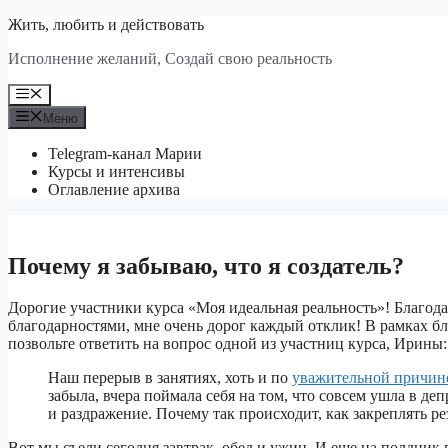
Перейти
Жить, любить и действовать
к
Исполнение желаний, Создай свою реальность
содержимому
Меню
Меню
Telegram-канал Марии
Курсы и интенсивы
Оглавление архива
Почему я забываю, что я создатель?
Дорогие участники курса «Моя идеальная реальность»! Благода
благодарностями, мне очень дорог каждый отклик! В рамках бл
позвольте ответить на вопрос одной из участниц курса, Ирины:
Наш перерыв в занятиях, хоть и по
уважительной причин
забыла, вчера поймала себя на том, что совсем ушла в д
и раздражение. Почему так происходит, как закреплять ре
Вот мы съели сегодня завтрак, обед и ужин.
И еще на полдник п