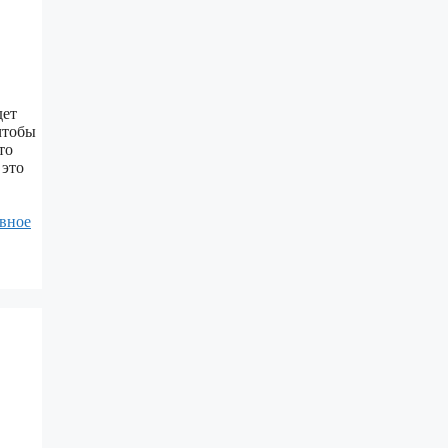
,
дет
чтобы
то
 это
вное