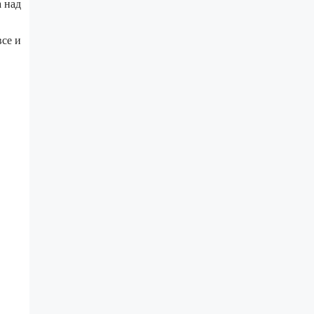
а над
все и