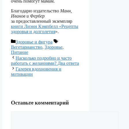
очень помогут мамам.
Благодарю издательство
Манн,
Иванов и Фербер
за предоставленный экземпляр
книги Лиэнн Кэмпбелл «Рецепты
здоровья и долголетия
».
Рубрики
Метки
Здоровье и фигура
Вегетарианство
,
Здоровье
,
Питание
Навигация
Насколько подробно и часто
записи
работать с желаниями? Два ответа
Галерея вдохновения и
мотивации
Оставьте комментарий
Комментарий