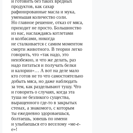
и готовить без таких вредных
продуктов, как сахар
рафинированные масла и мука,
уменьшая количество соли.
Но главное решение, отказ от мяса,
приходит не просто. Большинство
из нас, наслаждаясь котлетами
и колбасами, никогда
не сталкивается с самим моментом
смерти животного. В теории легко
говорить, что «так надо, это
неизбежно, и что же делать, раз
надо питаться и получать белки
и калории»… А вот на деле мало
кто готов не то что самостоятельно
добыть мяса, но даже наблюдать
за тем, как разделывают тушу. Что
и говорить о случаях, когда эта
туша не безликого существа,
выращенного где-то в закрытых
стенах, а знакомого, с которым
ты ежедневно здороваешься,
болтаешь, зовешь по имени
и улыбаешься его веселому «ме-е-
е»!