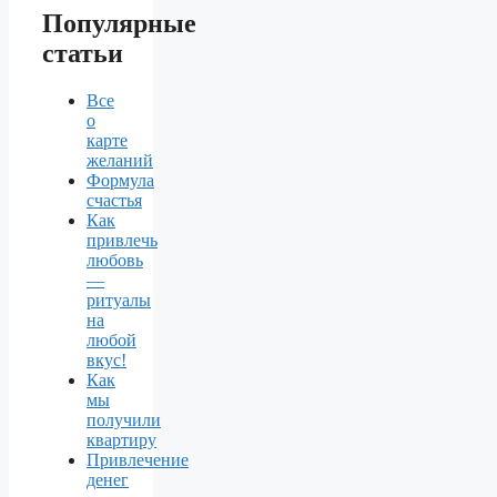
Популярные
статьи
Все
о
карте
желаний
Формула
счастья
Как
привлечь
любовь
—
ритуалы
на
любой
вкус!
Как
мы
получили
квартиру
Привлечение
денег