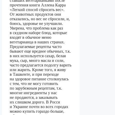
ставших вегетарианками после
прочтения книги Аллена Карра
«Легкий способ сбросить вес».
От животных продуктов они
отказались, но вес не сбросили, и,
боюсь, здоровье не улучшили.
Уверена, что проблема как раз
в скудном наборе блюд, которые
входят в обычное меню
вегетарианца в наших странах.
Предлагаемые рецепты часто
бывают еще вреднее обычных, т.к.
в них используется сахар, белая
мука, сыр, много масла и соли,
часто предлагается подолгу варить
или жарить. Кроме того, я живу
в Ташкенте, и при переходе
на здоровое питание столкнулась
с тем, что не могу готовить
по зарубежным рецептам, т.к.
многие ингредиенты у нас
не продаются, а заказывать
их слишком дорого. В Росси
и Украине почти во всех городах
можно купить гораздо больше,