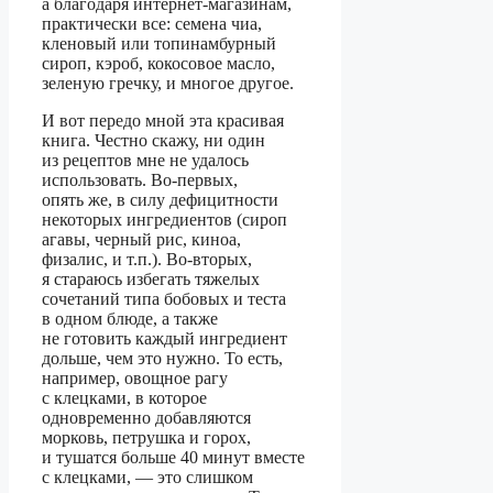
а благодаря интернет-магазинам,
практически все: семена чиа,
кленовый или топинамбурный
сироп, кэроб, кокосовое масло,
зеленую гречку, и многое другое.
И вот передо мной эта красивая
книга. Честно скажу, ни один
из рецептов мне не удалось
использовать. Во-первых,
опять же, в силу дефицитности
некоторых ингредиентов (сироп
агавы, черный рис, киноа,
физалис, и т.п.). Во-вторых,
я стараюсь избегать тяжелых
сочетаний типа бобовых и теста
в одном блюде, а также
не готовить каждый ингредиент
дольше, чем это нужно. То есть,
например, овощное рагу
с клецками, в которое
одновременно добавляются
морковь, петрушка и горох,
и тушатся больше 40 минут вместе
с клецками, — это слишком