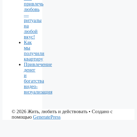
привлечь
любовь
—
ритуалы
на
любой
вкус!
Как
мы
получили
квартиру
Привлечение
денег
и
богатства
видео-
визуализация
© 2026 Жить, любить и действовать
• Создано с
помощью
GeneratePress