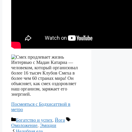
Интервью с Мадан Катариа —
человеком, который организовал
более 16 тысяч Клубов Смеха в
более чем 60 странах мира! Он
объясняет, как смех оздоровляет
наш организм, заряжает его
энергией.
Посмеяться с Бодхисаттвой в
метро
Рубрики
Метки
Богатство и успех
,
Йога
Омоложение
,
Эмоции
Навигация
Недобрая еда