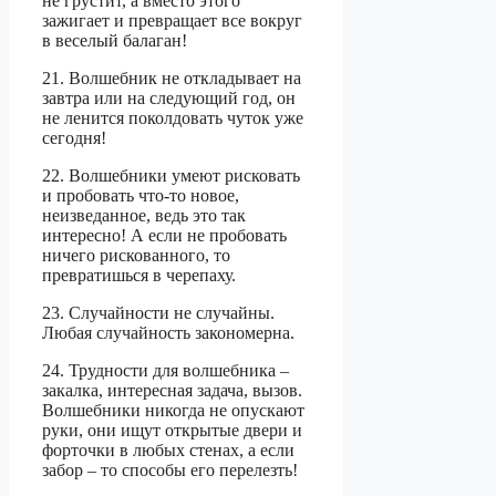
не грустит, а вместо этого
зажигает и превращает все вокруг
в веселый балаган!
21. Волшебник не откладывает на
завтра или на следующий год, он
не ленится поколдовать чуток уже
сегодня!
22. Волшебники умеют рисковать
и пробовать что-то новое,
неизведанное, ведь это так
интересно! А если не пробовать
ничего рискованного, то
превратишься в черепаху.
23. Случайности не случайны.
Любая случайность закономерна.
24. Трудности для волшебника –
закалка, интересная задача, вызов.
Волшебники никогда не опускают
руки, они ищут открытые двери и
форточки в любых стенах, а если
забор – то способы его перелезть!