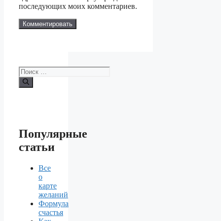
последующих моих комментариев.
Поиск:
Популярные
статьи
Все
о
карте
желаний
Формула
счастья