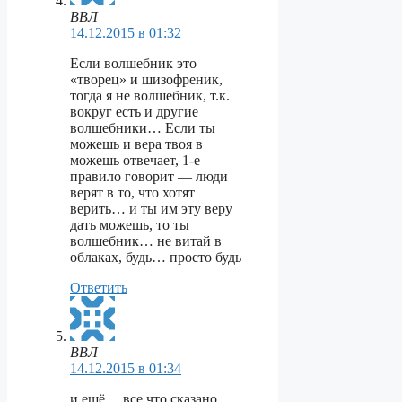
ВВЛ
14.12.2015 в 01:32
Если волшебник это
«творец» и шизофреник,
тогда я не волшебник, т.к.
вокруг есть и другие
волшебники… Если ты
можешь и вера твоя в
можешь отвечает, 1-е
правило говорит — люди
верят в то, что хотят
верить… и ты им эту веру
дать можешь, то ты
волшебник… не витай в
облаках, будь… просто будь
Ответить
ВВЛ
14.12.2015 в 01:34
и ещё… все что сказано