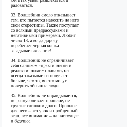
Он итак умеет развлекаться и
радоваться.
33. Волшебник смело отказывает
тем, кто пытается навесить на него
свои стереотипы. Также поступает
со всякими предрассудками и
негативными примерами. Любит
число 13, а когда дорогу
перебегает черная кошка –
загадывает желание!
34. Волшебник не ограничивает
себя слишком «практичными и
реалистичными» планами, он
всегда заказывает и получает
больше, чем то, во что могут
поверить обычные люди.
35. Волшебник не оправдывается,
не размусоливает прошлое, не
грустит слишком долго. Прошлое
для него – это урок и пройденный
этап, все внимание – на настоящее
и будущее.