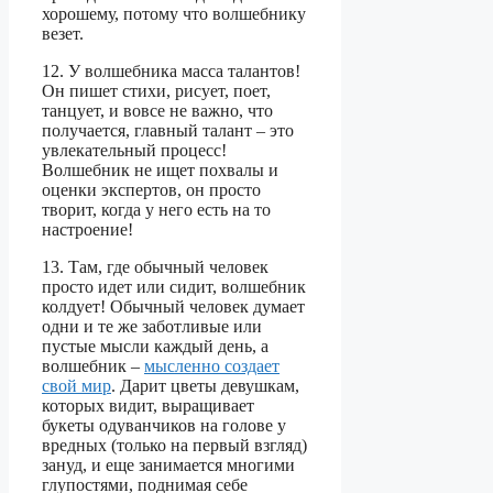
хорошему, потому что волшебнику
везет.
12. У волшебника масса талантов!
Он пишет стихи, рисует, поет,
танцует, и вовсе не важно, что
получается, главный талант – это
увлекательный процесс!
Волшебник не ищет похвалы и
оценки экспертов, он просто
творит, когда у него есть на то
настроение!
13. Там, где обычный человек
просто идет или сидит, волшебник
колдует! Обычный человек думает
одни и те же заботливые или
пустые мысли каждый день, а
волшебник –
мысленно создает
свой мир
. Дарит цветы девушкам,
которых видит, выращивает
букеты одуванчиков на голове у
вредных (только на первый взгляд)
зануд, и еще занимается многими
глупостями, поднимая себе