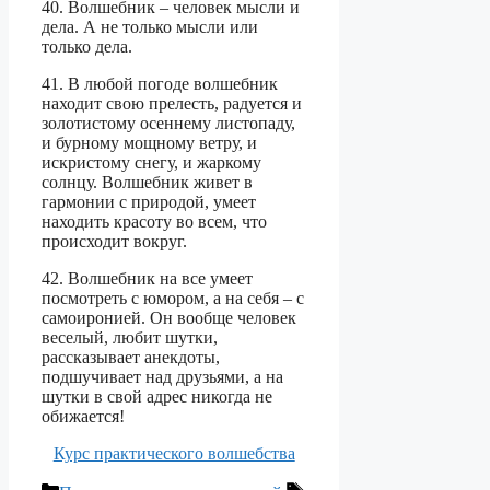
40. Волшебник – человек мысли и
дела. А не только мысли или
только дела.
41. В любой погоде волшебник
находит свою прелесть, радуется и
золотистому осеннему листопаду,
и бурному мощному ветру, и
искристому снегу, и жаркому
солнцу. Волшебник живет в
гармонии с природой, умеет
находить красоту во всем, что
происходит вокруг.
42. Волшебник на все умеет
посмотреть с юмором, а на себя – с
самоиронией. Он вообще человек
веселый, любит шутки,
рассказывает анекдоты,
подшучивает над друзьями, а на
шутки в свой адрес никогда не
обижается!
Курс практического волшебства
Рубрики
Метки