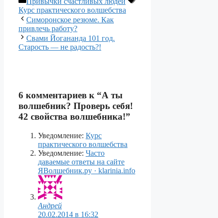
Привычки счастливых людей
Курс практического волшебства
Навигация
Симоронское резюме. Как
записи
привлечь работу?
Свами Йогананда 101 год.
Старость — не радость?!
6 комментариев к “А ты
волшебник? Проверь себя!
42 свойства волшебника!”
Уведомление:
Курс
практического волшебства
Уведомление:
Часто
даваемые ответы на сайте
ЯВолшебник.ру · klarinia.info
Андрей
20.02.2014 в 16:32