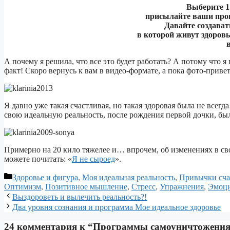
Выберите 1
присылайте ваши про
Давайте создават
в которой живут здоров
в
А почему я решила, что все это будет работать? А потому что 
факт! Скоро вернусь к вам в видео-формате, а пока фото-приве
Я давно уже такая счастливая, но такая здоровая была не всегда
свою идеальную реальность, после рождения первой дочки, была
Примерно на 20 кило тяжелее и… впрочем, об изменениях в свое
можете почитать: «
Я не сыроед
».
Рубрики
Здоровье и фигура
,
Моя идеальная реальность
,
Привычки сча
Оптимизм
,
Позитивное мышление
,
Стресс
,
Упражнения
,
Эмоц
Навигация
Выздороветь и вылечить реальность?!
записи
Два уровня сознания и программа Мое идеальное здоровье
24 комментария к “Программы самоуничтожени