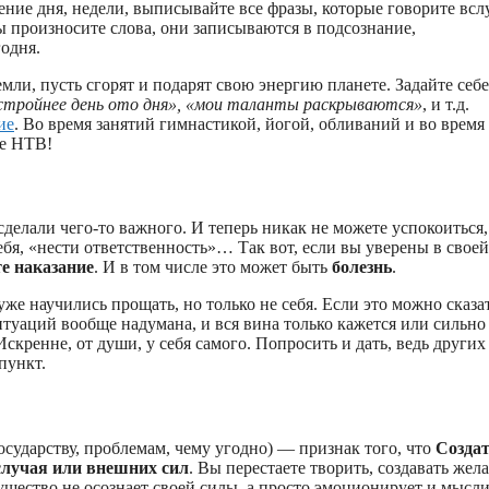
ение дня, недели, выписывайте все фразы, которые говорите всл
ы произносите слова, они записываются в подсознание,
годня.
емли, пусть сгорят и подарят свою энергию планете. Задайте себе
я стройнее день ото дня», «мои таланты раскрываются»
, и т.д.
ие
. Во время занятий гимнастикой, йогой, обливаний и во время
те НТВ!
елали чего-то важного. И теперь никак не можете успокоиться,
себя, «нести ответственность»… Так вот, если вы уверены в своей
е наказание
. И в том числе это может быть
болезнь
.
же научились прощать, но только не себя. Если это можно сказа
ситуаций вообще надумана, и вся вина только кажется или сильно
 Искренне, от души, у себя самого. Попросить и дать, ведь других
пункт.
ударству, проблемам, чему угодно) — признак того, что
Созда
 случая или внешних сил
. Вы перестаете творить, создавать жел
щество не осознает своей силы, а просто эмоционирует и мысл