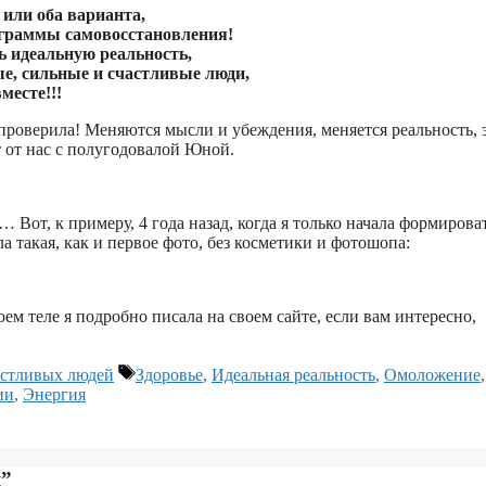
 или оба варианта,
граммы самовосстановления!
ь идеальную реальность,
ые, сильные и счастливые люди,
месте!!!
я проверила! Меняются мысли и убеждения, меняется реальность, 
т от нас с полугодовалой Юной.
… Вот, к примеру, 4 года назад, когда я только начала формирова
 такая, как и первое фото, без косметики и фотошопа:
м теле я подробно писала на своем сайте, если вам интересно,
Метки
стливых людей
Здоровье
,
Идеальная реальность
,
Омоложение
,
ии
,
Энергия
я”