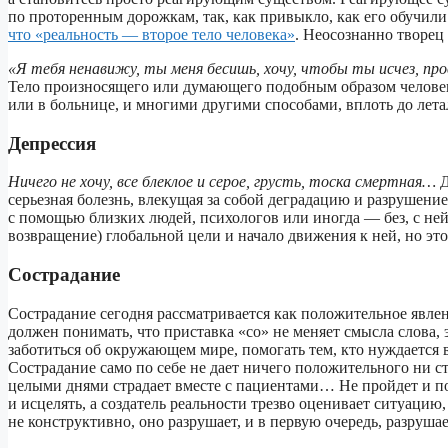
по проторенным дорожкам, так, как привыкло, как его обучил
что «реальность — второе тело человека»
. Неосознанно творец
«Я тебя ненавижу, ты меня бесишь, хочу, чтобы ты исчез, про
Тело произносящего или думающего подобным образом человека
или в больнице, и многими другими способами, вплоть до лета
Депрессия
Ничего не хочу, все блеклое и серое, грусть, тоска смертная…
Д
серьезная болезнь, влекущая за собой деградацию и разрушение
с помощью близких людей, психологов или иногда — без, с не
возвращение) глобальной цели и начало движения к ней, но эт
Сострадание
Сострадание сегодня рассматривается как положительное явлен
должен понимать, что приставка «со» не меняет смысла слова, 
заботиться об окружающем мире, помогать тем, кто нуждаетс
Сострадание само по себе не дает ничего положительного ни с
целыми днями страдает вместе с пациентами… Не пройдет и пол
и исцелять, а создатель реальности трезво оценивает ситуацию
не конструктивно, оно разрушает, и в первую очередь, разрушае