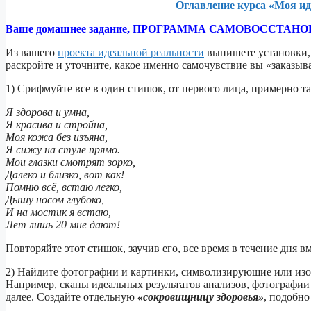
Оглавление курса «Моя ид
Ваше домашнее задание, ПРОГРАММА САМОВОССТАН
Из вашего
проекта идеальной реальности
выпишете установки, 
раскройте и уточните, какое именно самочувствие вы «заказывае
1) Срифмуйте все в один стишок, от первого лица, примерно та
Я здорова и умна,
Я красива и стройна,
Моя кожа без изъяна,
Я сижу на стуле прямо.
Мои глазки смотрят зорко,
Далеко и близко, вот как!
Помню всё, встаю легко,
Дышу носом глубоко,
И на мостик я встаю,
Лет лишь 20 мне дают!
Повторяйте этот стишок, заучив его, все время в течение дня
2) Найдите фотографии и картинки, символизирующие или изоб
Например, сканы идеальных результатов анализов, фотографии 
далее. Создайте отдельную
«сокровищницу здоровья»
, подобно