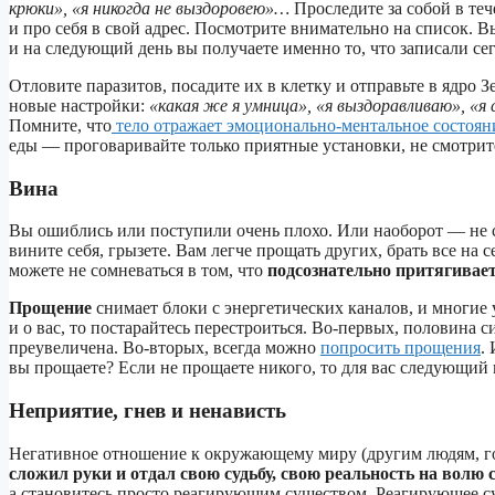
крюки», «я никогда не выздоровею»…
Проследите за собой в теч
и про себя в свой адрес. Посмотрите внимательно на список. В
и на следующий день вы получаете именно то, что записали се
Отловите паразитов, посадите их в клетку и отправьте в ядро З
новые настройки:
«какая же я умница», «я выздоравливаю», «
Помните, что
тело отражает эмоционально-ментальное состоян
еды — проговаривайте только приятные установки, не смотри
Вина
Вы ошиблись или поступили очень плохо. Или наоборот — не сд
вините себя, грызете. Вам легче прощать других, брать все на 
можете не сомневаться в том, что
подсознательно притягивает
Прощение
снимает блоки с энергетических каналов, и многие у
и о вас, то постарайтесь перестроиться. Во-первых, половина 
преувеличена. Во-вторых, всегда можно
попросить прощения
.
вы прощаете? Если не прощаете никого, то для вас следующий 
Неприятие, гнев и ненависть
Негативное отношение к окружающему миру (другим людям, гос
сложил руки и отдал свою судьбу, свою реальность на волю
а становитесь просто реагирующим существом. Реагирующее су