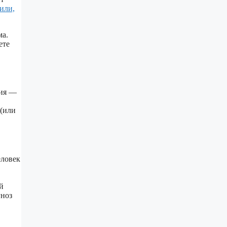
или,
ма.
ете
сия —
 (или
еловек
й
гноз