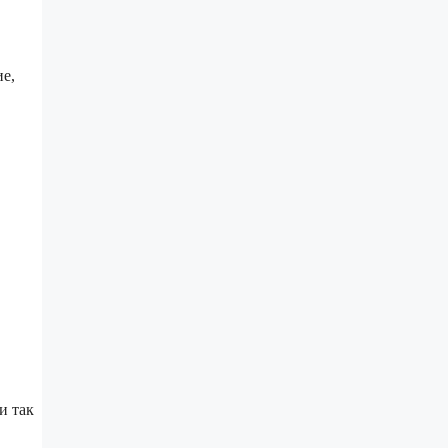
ие,
и так