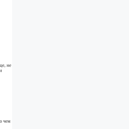
це, не
и
о чем