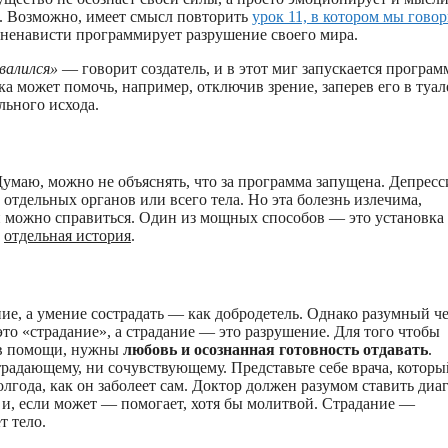
и. Возможно, имеет смысл повторить
урок 11, в котором мы говор
 ненависти программирует разрушение своего мира.
валился»
— говорит создатель, и в этот миг запускается програм
 может помочь, например, отключив зрение, заперев его в туал
льного исхода.
умаю, можно не объяснять, что за программа запущена. Депрес
 отдельных органов или всего тела. Но эта болезнь излечима,
й можно справиться. Один из мощных способов — это установка
о
отдельная история
.
ие, а умение сострадать — как добродетель. Однако разумный ч
это «страдание», а страдание — это разрушение. Для того чтобы
я в помощи, нужны
любовь и осознанная готовность отдавать
.
традающему, ни сочувствующему. Представьте себе врача, которы
года, как он заболеет сам. Доктор должен разумом ставить диа
, и, если может — помогает, хотя бы молитвой. Страдание —
т тело.