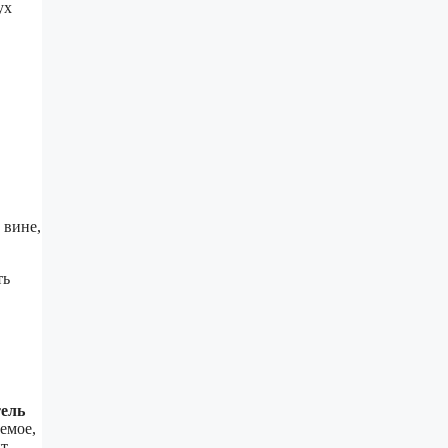
ух
 вине,
ть
тель
аемое,
ит