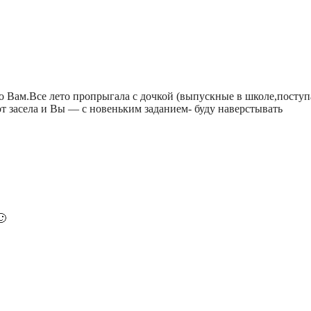
по Вам.Все лето пропрыгала с дочкой (выпускные в школе,поступ
от засела и Вы — с новеньким заданием- буду наверстывать
🙂