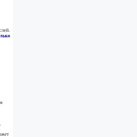
слей.
лько
ым
.
ожет