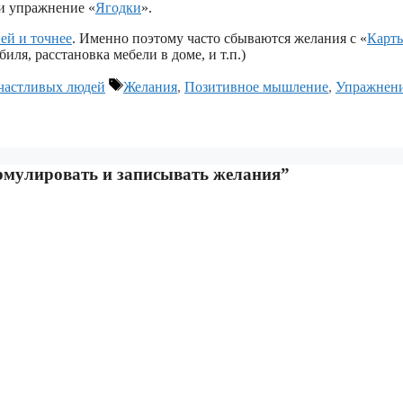
и упражнение «
Ягодки
».
ей и точнее
. Именно поэтому часто сбываются желания с «
Карт
иля, расстановка мебели в доме, и т.п.)
Метки
частливых людей
Желания
,
Позитивное мышление
,
Упражнен
ормулировать и записывать желания”