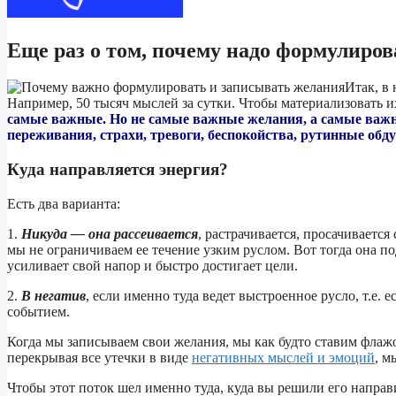
Еще раз о том, почему надо формулиро
Итак, в
Например, 50 тысяч мыслей за сутки. Чтобы материализовать и
самые важные. Но не самые важные желания, а самые важн
переживания, страхи, тревоги, беспокойства, рутинные обду
Куда направляется энергия?
Есть два варианта:
1.
Никуда — она рассеивается
, растрачивается, просачивается
мы не ограничиваем ее течение узким руслом. Вот тогда она п
усиливает свой напор и быстро достигает цели.
2.
В негатив
, если именно туда ведет выстроенное русло, т.е.
событием.
Когда мы записываем свои желания, мы как будто ставим флаж
перекрывая все утечки в виде
негативных мыслей и эмоций
, м
Чтобы этот поток шел именно туда, куда вы решили его направ