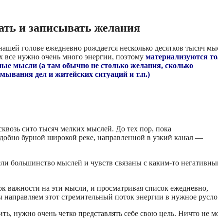
вать и записывать желания
 нашей голове ежедневно рождается несколько десятков тысяч мы
х все нужно очень много энергии, поэтому
материализуются то
ые мысли (а там обычно не столько желания, сколько
мывания дел и житейских ситуаций и т.п.)
 сквозь сито тысяч мелких мыслей. До тех пор, пока
одобно бурной широкой реке, направленной в узкий канал —
 если большинство мыслей и чувств связаны с каким-то негативн
ок важности на эти мысли, и просматривая список ежедневно,
ы направляем этот стремительный поток энергии в нужное русло
ить, нужно очень четко представлять себе свою цель. Ничто не м