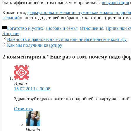
быть эффективней в этом плане, чем правильная
визуализация
Кроме того,
формулировать желания нужно как можно подробн
желаний
» вплоть до деталей выбранных картинок (цвет автомоб
Рубрики
Богатство и успех
,
Любовь и семья
,
Отношения
,
Привычки с
Энергия
Навигация
Важность и равновесные силы или энергетическое конг-фу
записи
Как мы получили квартиру
2 комментария к “Еще раз о том, почему надо ф
Ирина
15.07.2013 в 00:08
Здравствуйте,расскажите по подробней за карту желаний.
Ответить
klarinia